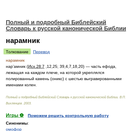
Полный и подробный Библейский
Словарь к русской канонической Библии
нарамник
Толкование
Перевод
нарамник
нар’амник (
Исх.28:7
,12,25; 39,4,7,18,20) — часть ефода,
лежащая на каждом плече, на которой укреплялся
полированный камень (оникс) с шестью выгравированными
именами колен.
Полный и подробный Библейский Словарь к русской канонической Библии
.
В.П.
Вихлянцев
.
2003
.
Игры ⚽
Поможем решить контрольную работу
Синонимы
:
омофор