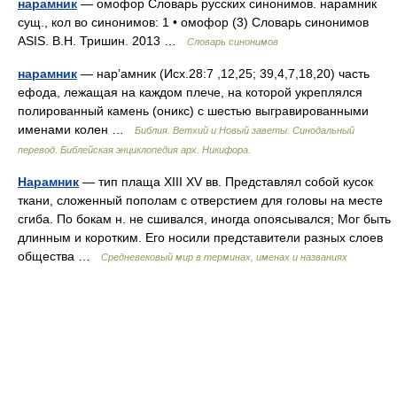
нарамник
— омофор Словарь русских синонимов. нарамник
сущ., кол во синонимов: 1 • омофор (3) Словарь синонимов
ASIS. В.Н. Тришин. 2013 …
Словарь синонимов
нарамник
— нар’амник (Исх.28:7 ,12,25; 39,4,7,18,20) часть
ефода, лежащая на каждом плече, на которой укреплялся
полированный камень (оникс) с шестью выгравированными
именами колен …
Библия. Ветхий и Новый заветы. Синодальный
перевод. Библейская энциклопедия арх. Никифора.
Нарамник
— тип плаща XIII XV вв. Представлял собой кусок
ткани, сложенный пополам с отверстием для головы на месте
сгиба. По бокам н. не сшивался, иногда опоясывался; Мог быть
длинным и коротким. Его носили представители разных слоев
общества …
Средневековый мир в терминах, именах и названиях