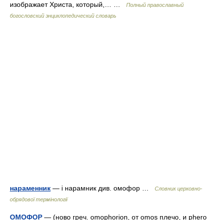
изображает Христа, который,… …
Полный православный
богословский энциклопедический словарь
нараменник
— і нарамник див. омофор …
Словник церковно-
обрядової термінології
ОМОФОР
— (ново греч. omophorion, от omos плечо, и phero