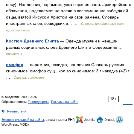
несу). Наплечник, нарамник, узка верхняя часть архиерейского
облачения, надеваемая на плечи в воспоминание заблудшей
овцы, взятой Иисусом Христом на свои рамена. Словарь
иностранных слов, вошедших в… …
Словарь иностранных слов
русского языка
Костюм Древнего Египта
— Одежда мужчин и женщин
разных социальных слоёв Древнего Египта Содержание …
Википедия
омофор
— нарамник, накидка, наплечник Словарь русских
синонимов. омофор сущ., кол во синонимов: 3 • накидка (42) •
…
Словарь синонимов
© Академик, 2000-2026
18+
Обратная связь:
Техподдержка
,
Реклама на сайте
👣 Путешествия
Экспорт словарей на сайты
, сделанные на PHP,
Joomla,
Drupal,
WordPress, MODx.