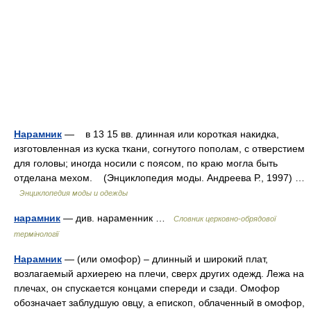
Нарамник
— в 13 15 вв. длинная или короткая накидка,
изготовленная из куска ткани, согнутого пополам, с отверстием
для головы; иногда носили с поясом, по краю могла быть
отделана мехом. (Энциклопедия моды. Андреева Р., 1997) …
Энциклопедия моды и одежды
нарамник
— див. нараменник …
Словник церковно-обрядової
термінології
Нарамник
— (или омофор) – длинный и широкий плат,
возлагаемый архиерею на плечи, сверх других одежд. Лежа на
плечах, он спускается концами спереди и сзади. Омофор
обозначает заблудшую овцу, а епископ, облаченный в омофор,